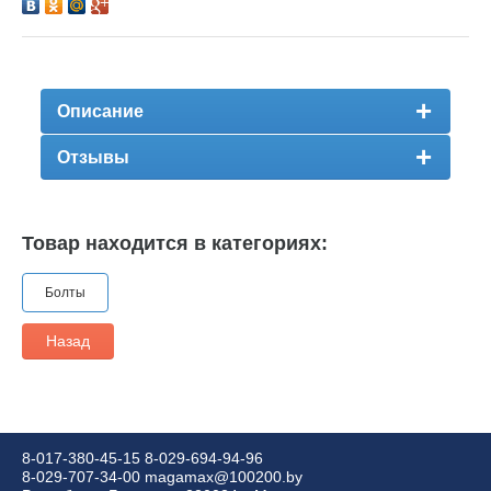
Описание
Отзывы
Товар находится в категориях:
Болты
Назад
8-017-380-45-15
8-029-694-94-96
8-029-707-34-00
magamax@100200.by