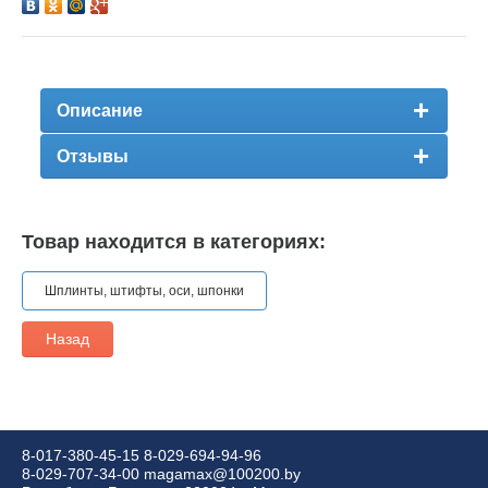
Описание
Отзывы
Товар находится в категориях:
Шплинты, штифты, оси, шпонки
Назад
8-017-380-45-15
8-029-694-94-96
8-029-707-34-00
magamax@100200.by