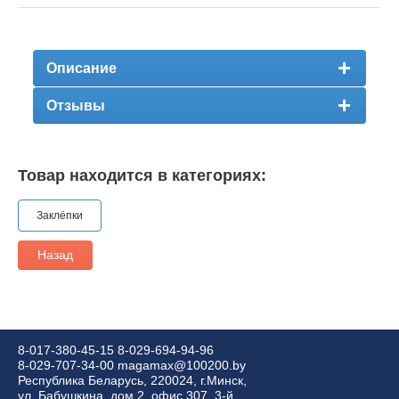
Описание
Отзывы
Товар находится в категориях:
Заклёпки
Назад
8-017-380-45-15
8-029-694-94-96
8-029-707-34-00
magamax@100200.by
Республика Беларусь, 220024, г.Минск,
ул. Бабушкина, дом 2, офис 307, 3-й